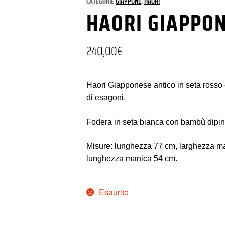
CATEGORIE
GIAPPONE
,
HAORI
HAORI GIAPPO
240,00
€
Haori Giapponese antico in seta rosso
di esagoni.
Fodera in seta bianca con bambù dipin
Misure: lunghezza 77 cm, larghezza m
lunghezza manica 54 cm.
Esaurito