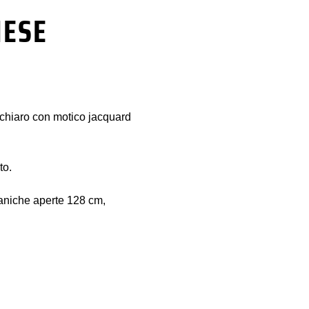
NESE
 chiaro con motico jacquard
to.
aniche aperte 128 cm,