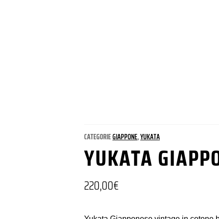
CATEGORIE
GIAPPONE
,
YUKATA
YUKATA GIAPP
220,00
€
Yukata Giapponese vintage in cotone b